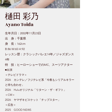
樋田 彩乃
Ayano Toida
生年月日：2002年11月23日
出 身：千葉県
身 長：162cm
B:86 W:65 H:92
レッスン歴：クラシックバレエ14年／ジャズダンス
4年
特 技：ヒーローショーでのMC、スーツアクター
■出演
​＜テレビドラマ＞
2026 カンテレ／フジテレビ系「今夜もシリアルキラー
と待ち合わせ」
2026 Huluオリジナル「リターン・ザ・ギフト」
＜CM＞
2026 ヤマザキビスケット「チップスター」
​＜広告＞
2025 GOOD NEWS