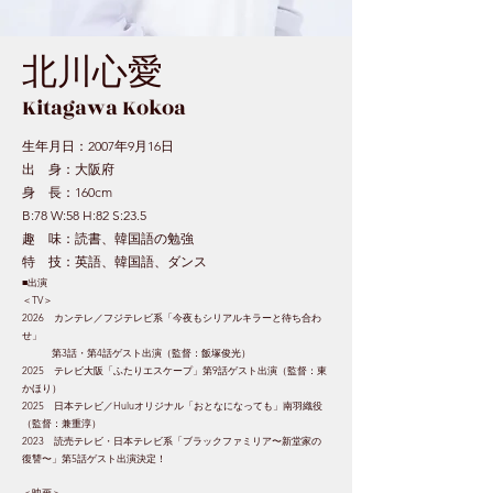
北川心愛
Kitagawa Kokoa
生年月日：2007年9月16日
出 身：大阪府
身 長：160cm
B:78 W:58 H:82 S:23.5
趣 味：読書、韓国語の勉強
特 技：英語、韓国語、ダンス
■出演
＜TV＞
2026 カンテレ／フジテレビ系「今夜もシリアルキラーと待ち合わ
せ」
第3話・第4話ゲスト出演（監督：飯塚俊光）
2025 テレビ大阪「ふたりエスケープ」第9話ゲスト出演（監督：東
かほり）
2025 日本テレビ／Huluオリジナル「おとなになっても」南羽織役
（監督：兼重淳）
2023 読売テレビ・日本テレビ系「ブラックファミリア〜新堂家の
復讐〜」第5話ゲスト出演決定！
＜映画＞