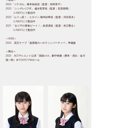
2024「ツナガル」橋本祐桂役（監督：持田恭子）
2023 「シンデレLOVE」 越水彩芽役（監督：笠原悠暉）
U-NEXTにて配信中
2022「ムリっ恋！」ヒロイン 橋本紗希役（監督：河谷英夫）
U-NEXTにて配信中
2021 「るり子の青春ビート！」鈴原凛役（監督：布江剛士）
U-NEXTにて配信中​
​＜WEB＞
2024 花王ケープ「放課後のハロウィンパーティー」準備篇
＜舞台＞
2025 AOI Pro.コント公演「混頓vol.6」劇中映像（脚本・演出：金川
慎一郎）＠TOKYO FMホール