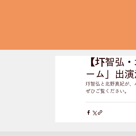
【圷智弘・
ーム」出演
圷智弘と北野真妃が、
ぜひご覧ください。