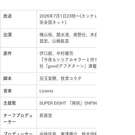
放送
2026年7月1日23時〜(カンテレ・フジテレビ
系全国ネット)
出演
横山裕、関水渚、奥野壮、米倉れいあ、戸田
昌宏、山崎紘菜
原作
伊口紺、中村優児
『今夜もシリアルキラーと待ち合わせ』 (講談
社「good!アフタヌーン」連載)
脚本
兒玉宣勝、枝常コウタ
音楽
Licaxxx
主題歌
SUPER EIGHT 「再咲」(INFINITY RECORDS)
チーフプロデュ
萩原崇
ーサー
プロデューサー
中林佳苗、黒澤優介、鈴木伊織、渡邉直哉