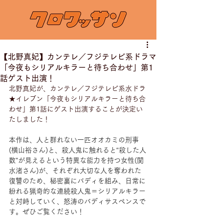
【北野真妃】カンテレ／フジテレビ系ドラマ
「今夜もシリアルキラーと待ち合わせ」第1
話ゲスト出演！
北野真妃が、カンテレ／フジテレビ系水ドラ
★イレブン「今夜もシリアルキラーと待ち合
わせ」第1話にゲスト出演することが決定い
たしました！
本作は、人と群れない一匹オオカミの刑事
(横山裕さん)と、殺人鬼に触れると“殺した人
数”が見えるという特異な能力を持つ女性(関
水渚さん)が、それぞれ大切な人を奪われた
復讐のため、秘密裏にバディを組み、日常に
紛れる猟奇的な連続殺人鬼＝シリアルキラー
と対峙していく、怒涛のバディサスペンスで
す。ぜひご覧ください！