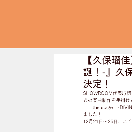
【久保瑠佳】『
誕！-』久
決定！
SHOWROOM代表取
どの楽曲制作を手掛け
ー　the stage　
ました！
12月21日〜25日、こ