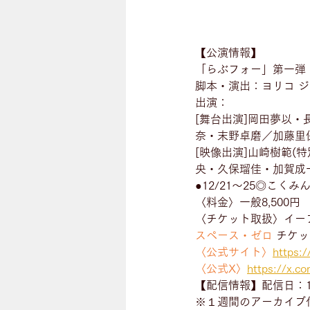
【公演情報】
「らぶフォー」第一弾『らぶ
脚本・演出：ヨリコ 
出演：
[舞台出演]岡田夢以
奈・末野卓磨／加藤里
[映像出演]山崎樹範(
央・久保瑠佳・加賀成
●12/21〜25◎こく
〈料金〉一般8,500円
〈チケット取扱〉イー
スペース・ゼロ
 チケ
〈公式サイト〉
https:/
〈公式X〉
https://x.c
【配信情報】配信日：12月
※１週間のアーカイブ付（ア