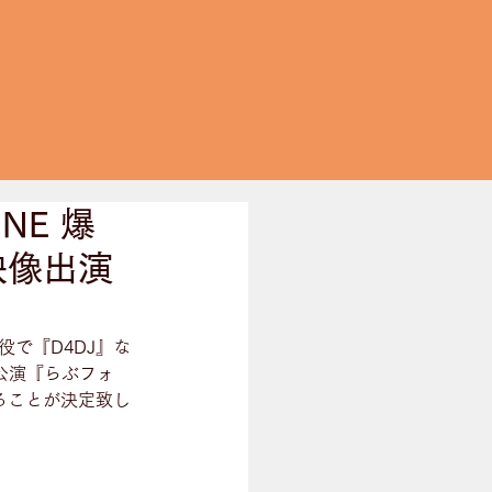
NE 爆
映像出演
で『D4DJ』な
公演『らぶフォ
することが決定致し