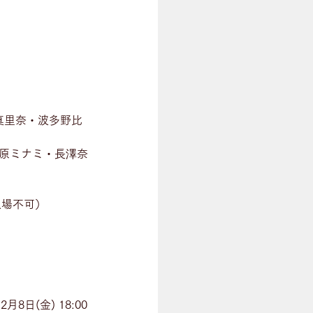
真里奈・波多野比
新原ミナミ・長澤奈
童入場不可）
日(金) 18:00