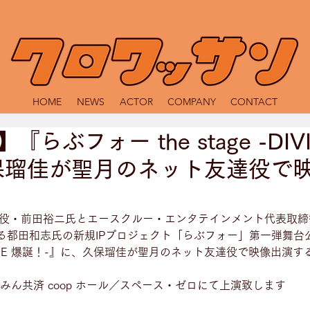
HOME
NEWS
ACTOR
COMPANY
CONTACT
らぶフォー the stage -DIVI
保瑠佳が聖月のネット友達役で
締役・前田裕二氏とエースクルー・エンタテインメント代表取締役
る都田和志氏の新規IPプロジェクト「らぶフォー」第一弾舞台
-DIVINE 爆誕！-』に、久保瑠佳が聖月のネット友達役で映像出演
くみん共済 coop ホール／スペース・ゼロにて上演致します