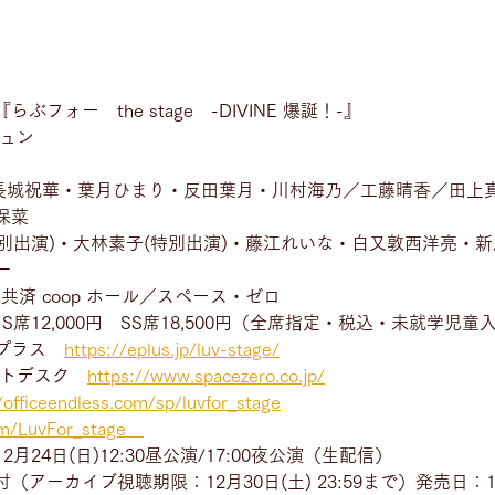
フォー　the stage　-DIVINE 爆誕！-』
ジュン
・長城祝華・葉月ひまり・反田葉月・川村海乃／工藤晴香／田上
保菜
特別出演)・大林素子(特別出演)・藤江れいな・白又敦西洋亮・
一
みん共済 coop ホール／スペース・ゼロ　
　S席12,000円　SS席18,500円（全席指定・税込・未就学児
プラス　
https://eplus.jp/luv-stage/
ットデスク　
https://www.spacezero.co.jp/
/officeendless.com/sp/luvfor_stage
om/LuvFor_stage
24日(日)12:30昼公演/17:00夜公演（生配信）
ーカイブ視聴期限：12月30日(土) 23:59まで）発売日：12月8