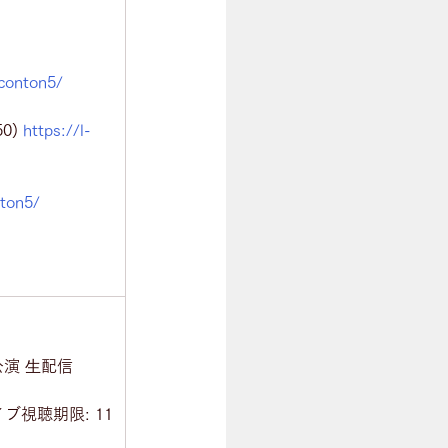
/conton5/
) 
https://l-
nton5/
0公演 ⽣配信
ブ視聴期限: 11