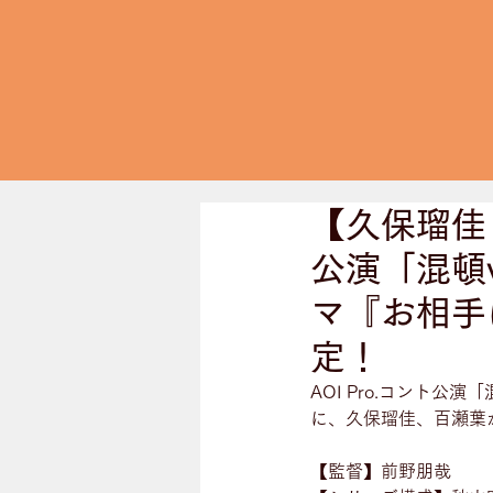
【久保瑠佳・
公演「混頓
マ『お相手
定！
AOI Pro.コント公
に、久保瑠佳、百瀬葉
【監督】前野朋哉