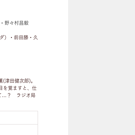
FM)・野々村昌毅
ンダ）・前田勝・久
(津田健次郎)。
目を覚ますと、仕
て…？　ラジオ局