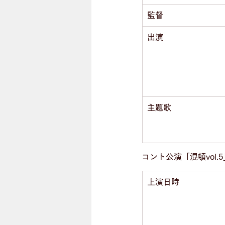
監督
出演
主題歌
コント公演「混頓vol.5
上演日時