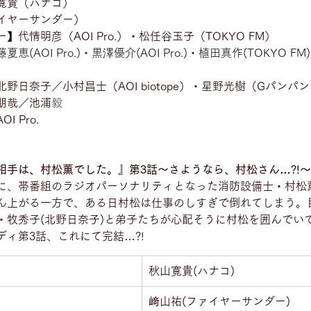
寛貴（ハナコ）
イヤーサンダー）
代情明彦（AOI Pro.）・松任谷玉子（TOKYO FM）
藤夏恵(AOI Pro.)・黒澤優介(AOI Pro.)・植田真作(TOKYO 
野日奈子／小村昌士（AOI biotope）・星野光樹（Gパンパ
朋哉／池浦
毅
 Pro.
相手は、村松薫でした。』第3話〜さようなら、村松さん…?!〜
に、帯番組のラジオパーソナリティとなった消防設備士・村松薫
ん上がる一方で、ある日村松は仕事のしすぎで倒れてしまう。
・牧秀子(北野日奈子)と弟子たちが心配そうに村松を囲んでい
ィ第3話、これにて完結…?!
秋山寛貴(ハナコ)
﨑山祐(ファイヤーサンダー)