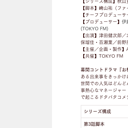
【シリーズ構成】秋山
【脚本】﨑山祐（ファ
【チーフプロデューサー】
【プロデューサー】
伊
(TOKYO FM)
【出演】津田健次郎／北
保瑠佳・百瀬葉／前野
【主催／企画・製作】AOI
【共催】TOKYO FM
幕間コントドラマ『お
ある出来事をきっかけ
世間での人気はどんど
事熱心なマネージャー
で起こるドタバタコメデ
シリーズ構成
第3話脚本