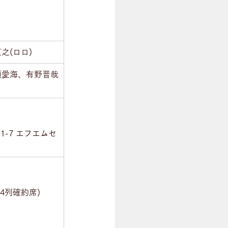
之(ロロ)
井頭愛海、有野晋哉
町1-7 エフエムセ
方4列確約席)