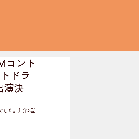
FMコント
ントドラ
出演決
薫でした。』第3話