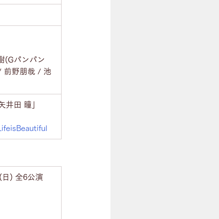
樹(Gパンパン
前野朋哉 / 池
at.矢井田 瞳」
ifeisBeautiful
(日) 全6公演