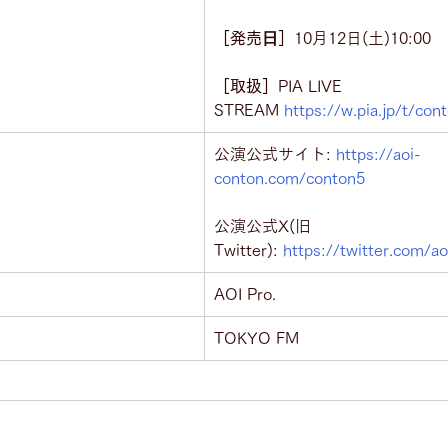
［発売⽇］
10月12日(土)10:00
［取扱］
PIA LIVE 
STREAM 
https://w.pia.jp/t/con
公演公式サイト: 
https://aoi-
conton.com/conton5
公演公式X(旧
Twitter): 
https://twitter.com/a
AOI Pro.
TOKYO FM