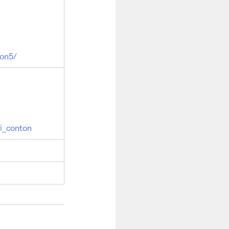
ton5/
oi_conton