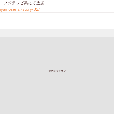
〜　フジテレビ系にて放送
nyamoserial/story/02/
©︎クロワッサン