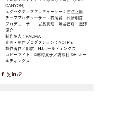
CANYON）
エグゼクティブプロデューサー：勝江正隆
チーフプロデューサー：石尾純　代情明彦
プロデューサー：岩長真理　渋谷昌彦　黒澤
優介
制作協力：PADMA
企画・制作プロダクション：AOI Pro.
製作著作／配信：HJホールディングス
コピーライト：©志村貴子／講談社 ©HJホー
ルディングス
すべて表示
最新記事