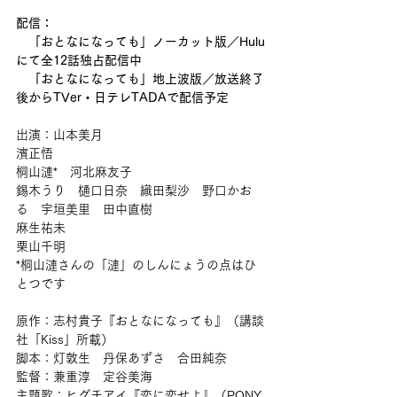
配信：
　「おとなになっても」ノーカット版／Hulu
にて全12話独占配信中
　「おとなになっても」地上波版／放送終了
後からTVer・日テレTADAで配信予定
出演：山本美月
濱正悟
桐山漣*　河北麻友子
錫木うり　樋口日奈　織田梨沙　野口かお
る　宇垣美里　田中直樹
麻生祐未　
栗山千明
*桐山漣さんの「漣」のしんにょうの点はひ
とつです
原作：志村貴子『おとなになっても』（講談
社「Kiss」所載）
脚本：灯敦生　丹保あずさ　合田純奈
監督：兼重淳　定谷美海
主題歌：ヒグチアイ『恋に恋せよ』（PONY 