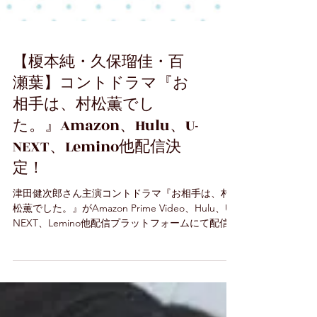
【榎本純・久保瑠佳・百
瀬葉】コントドラマ『お
相手は、村松薫でし
た。』Amazon、Hulu、U-
NEXT、Lemino他配信決
定！
津田健次郎さん主演コントドラマ『お相手は、村
松薫でした。』がAmazon Prime Video、Hulu、U-
NEXT、Lemino他配信プラットフォームにて配信す
ることが決定致しました！ 榎本純は第2話でラジオ
ディレクター・小橋役を、久保瑠佳、百瀬葉は第3
話に出演してお...