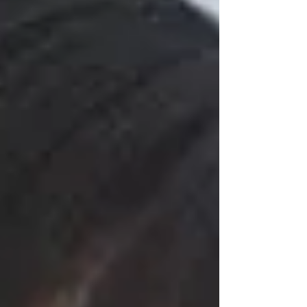
それぞれ大切な人を奪われた復讐のため、秘密裏
にバディを組み、日常に紛れる猟奇的な連続殺人
鬼＝シリアルキラーと対峙していく、怒涛のバデ
ィサスペンスです。 北川はリサ（田鍋梨々花さ
ん）に連れて行かれる謎の女性役を演じます。 ぜ
ひご覧ください！ 放送 2026年7月1日23時〜(カンテ
レ・フジテレビ系全国ネット) 出演 横山裕、関水
渚、奥野壮、米倉れいあ、戸田昌宏、山崎紘菜 原
作 伊口紺、中村優児 『今夜もシリアルキラーと待
ち合わせ』 (講談社「good!アフタヌーン」連載)
脚本 兒玉宣勝、枝常コウタ 音楽 Licaxxx 主題歌
SUPER EIGHT 「再咲」(INFINITY RECORDS) チー
フプロデューサー 萩原崇 プロデューサー 中林佳
苗、黒澤優介、鈴木伊織、