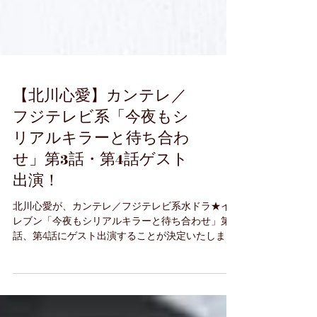
【北川心愛】カンテレ／
フジテレビ系「今夜もシ
リアルキラーと待ち合わ
せ」第3話・第4話ゲスト
出演！
北川心愛が、カンテレ／フジテレビ系水ドラ★イ
レブン「今夜もシリアルキラーと待ち合わせ」第3
話、第4話にゲスト出演することが決定いたしまし
た！ 本作は、人と群れない一匹オオカミの刑事(横
山裕さん)と、殺人鬼に触れると“殺した人数”が見
えるという特異な能力を持つ女性(関水渚さん)が、