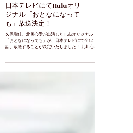
【久保瑠佳・北川心愛】
日本テレビにてHuluオリ
ジナル「おとなになって
も」放送決定！
久保瑠佳、北川心愛が出演したHuluオリジナル
「おとなになっても」が、日本テレビにて全12
話、放送することが決定いたしました！ 北川心愛
は第1話〜4話に南羽織役、久保瑠佳は第9話にて大
嶋さとみ役で出演致します。 ぜひご覧ください！
放送： 「おとなになっても」地上波版／2026年1
⽉9⽇（⾦）から日本テレビにて毎週⾦曜24:30〜
24:59に放送 ※初回のみ1⽉9⽇（⾦）25:00から放
送いたします。 ※放送時間とスケジュールは予
告なく変更になる場合がございます。 配信：
「おとなになっても」ノーカット版／Huluにて全
12話独占配信中 「おとなになっても」地上波版
／放送終了後からTVer・日テレTADAで配信予定