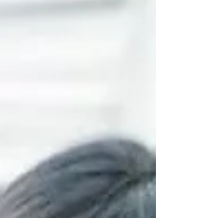
出演：山本美月 濱正悟 桐山漣* 河北麻友子 錫木
うり 樋口日奈 織田梨沙 野口かおる 宇垣美
里 田中直樹 麻生祐未 栗山千明 *桐山漣さんの
「漣」のしんにょうの点はひとつです 原作：志村
貴子『おとなになっても』（講談社「Kiss」所載）
脚本：灯敦生 丹保あずさ 合田純奈 監督：兼重
淳 定谷美海 主題歌：ヒグ